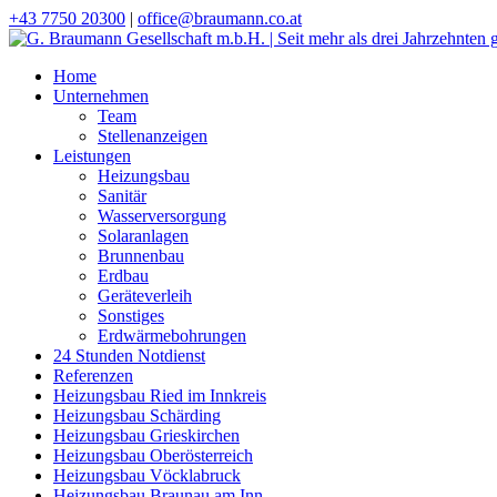
+43 7750 20300
|
office@braumann.co.at
Home
Unternehmen
Team
Stellenanzeigen
Leistungen
Heizungsbau
Sanitär
Wasserversorgung
Solaranlagen
Brunnenbau
Erdbau
Geräteverleih
Sonstiges
Erdwärmebohrungen
24 Stunden Notdienst
Referenzen
Heizungsbau Ried im Innkreis
Heizungsbau Schärding
Heizungsbau Grieskirchen
Heizungsbau Oberösterreich
Heizungsbau Vöcklabruck
Heizungsbau Braunau am Inn