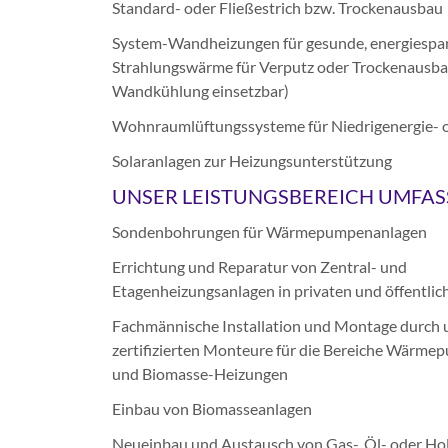
Standard- oder Fließestrich bzw. Trockenausbau
System-Wandheizungen für gesunde, energiespa
Strahlungswärme für Verputz oder Trockenausbau
Wandkühlung einsetzbar)
Wohnraumlüftungssysteme für Niedrigenergie- 
Solaranlagen zur Heizungsunterstützung
UNSER LEISTUNGSBEREICH UMFAS
Sondenbohrungen für Wärmepumpenanlagen
Errichtung und Reparatur von Zentral- und
Etagenheizungsanlagen in privaten und öffentl
Fachmännische Installation und Montage durch 
zertifizierten Monteure für die Bereiche Wärm
und Biomasse-Heizungen
Einbau von Biomasseanlagen
Neueinbau und Austausch von Gas-, Öl- oder Hol