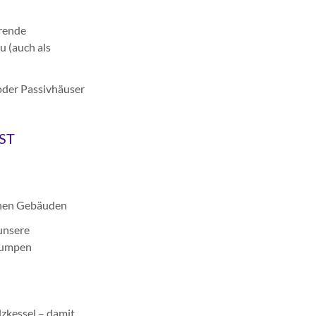
rende
 (auch als
oder Passivhäuser
ST
ichen Gebäuden
unsere
epumpen
zkessel – damit